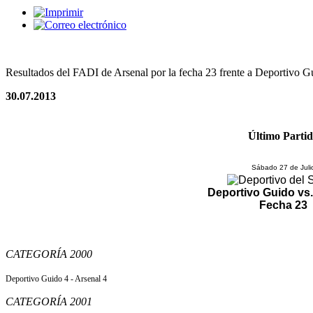
Resultados del FADI de Arsenal por la fecha 23 frente a Deportivo G
30.07.2013
Último Parti
Sábado 27 de Juli
D
eportivo Guido vs
Fecha 23
CATEGORÍA 2000
Deportivo Guido 4 - Arsenal 4
CATEGORÍA 2001