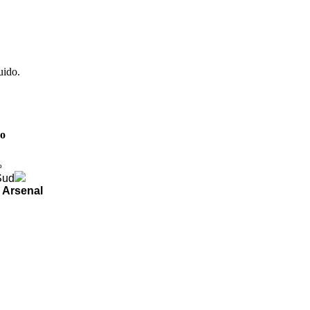
uido.
do
o
. Arsenal