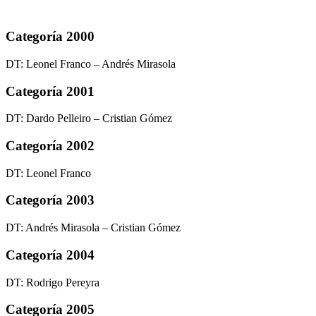
Categoría 2000
DT: Leonel Franco – Andrés Mirasola
Categoría 2001
DT: Dardo Pelleiro – Cristian Gómez
Categoría 2002
DT: Leonel Franco
Categoría 2003
DT: Andrés Mirasola – Cristian Gómez
Categoría 2004
DT: Rodrigo Pereyra
Categoría 2005