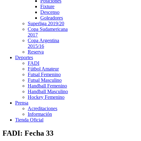
Posiciones
Fixture
Descenso
Goleadores
Superliga 2019/20
Copa Sudamericana
2017
Copa Argentina
2015/16
Reserva
Deportes
FADI
Fútbol Amateur
Futsal Femenino
Futsal Masculino
Handball Femenino
Handball Masculino
Hockey Femenino
Prensa
Acreditaciones
Información
Tienda Oficial
FADI: Fecha 33