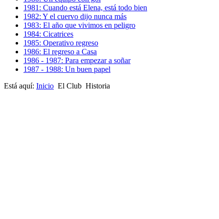
1981: Cuando está Elena, está todo bien
1982: Y el cuervo dijo nunca más
1983: El año que vivimos en peligro
1984: Cicatrices
1985: Operativo regreso
1986: El regreso a Casa
1986 - 1987: Para empezar a soñar
1987 - 1988: Un buen papel
Está aquí:
Inicio
El Club
Historia