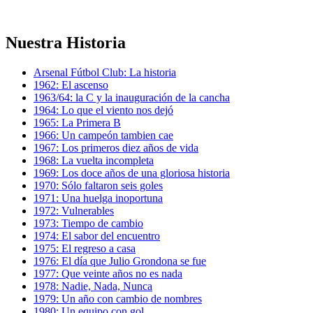
Nuestra Historia
Arsenal Fútbol Club: La historia
1962: El ascenso
1963/64: la C y la inauguración de la cancha
1964: Lo que el viento nos dejó
1965: La Primera B
1966: Un campeón tambien cae
1967: Los primeros diez años de vida
1968: La vuelta incompleta
1969: Los doce años de una gloriosa historia
1970: Sólo faltaron seis goles
1971: Una huelga inoportuna
1972: Vulnerables
1973: Tiempo de cambio
1974: El sabor del encuentro
1975: El regreso a casa
1976: El día que Julio Grondona se fue
1977: Que veinte años no es nada
1978: Nadie, Nada, Nunca
1979: Un año con cambio de nombres
1980: Un equipo con gol