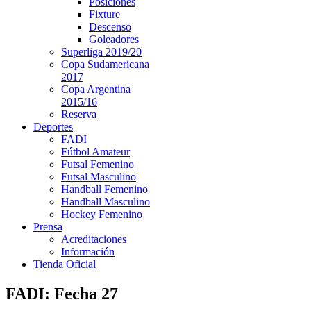
Posiciones
Fixture
Descenso
Goleadores
Superliga 2019/20
Copa Sudamericana
2017
Copa Argentina
2015/16
Reserva
Deportes
FADI
Fútbol Amateur
Futsal Femenino
Futsal Masculino
Handball Femenino
Handball Masculino
Hockey Femenino
Prensa
Acreditaciones
Información
Tienda Oficial
FADI: Fecha 27