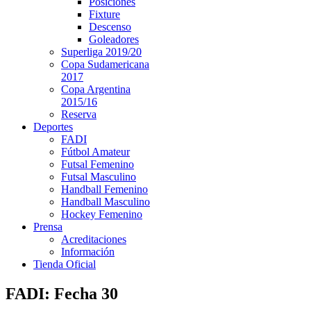
Posiciones
Fixture
Descenso
Goleadores
Superliga 2019/20
Copa Sudamericana
2017
Copa Argentina
2015/16
Reserva
Deportes
FADI
Fútbol Amateur
Futsal Femenino
Futsal Masculino
Handball Femenino
Handball Masculino
Hockey Femenino
Prensa
Acreditaciones
Información
Tienda Oficial
FADI: Fecha 30