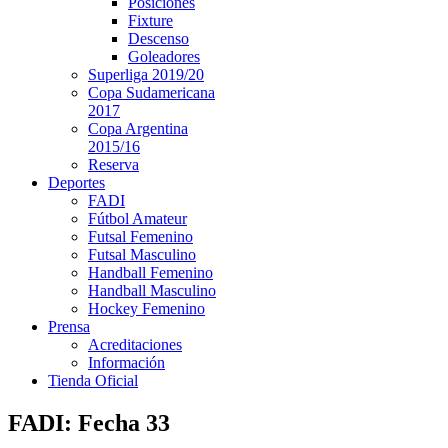
Posiciones
Fixture
Descenso
Goleadores
Superliga 2019/20
Copa Sudamericana
2017
Copa Argentina
2015/16
Reserva
Deportes
FADI
Fútbol Amateur
Futsal Femenino
Futsal Masculino
Handball Femenino
Handball Masculino
Hockey Femenino
Prensa
Acreditaciones
Información
Tienda Oficial
FADI: Fecha 33