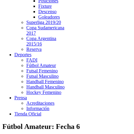
Posiciones
Fixture
Descenso
Goleadores
Superliga 2019/20
Copa Sudamericana
2017
Copa Argentina
2015/16
Reserva
Deportes
FADI
Fútbol Amateur
Futsal Femenino
Futsal Masculino
Handball Femenino
Handball Masculino
Hockey Femenino
Prensa
Acreditaciones
Información
Tienda Oficial
Fútbol Amateur: Fecha 6