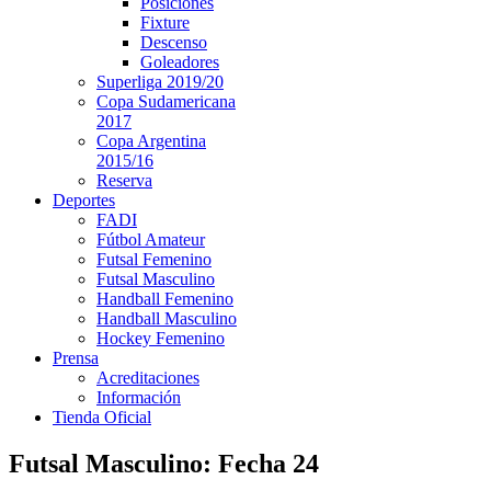
Posiciones
Fixture
Descenso
Goleadores
Superliga 2019/20
Copa Sudamericana
2017
Copa Argentina
2015/16
Reserva
Deportes
FADI
Fútbol Amateur
Futsal Femenino
Futsal Masculino
Handball Femenino
Handball Masculino
Hockey Femenino
Prensa
Acreditaciones
Información
Tienda Oficial
Futsal Masculino: Fecha 24