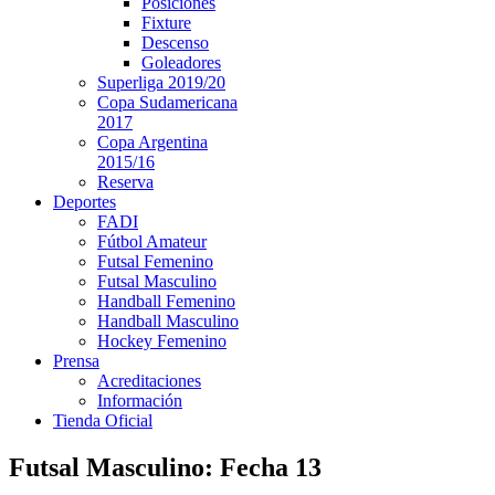
Posiciones
Fixture
Descenso
Goleadores
Superliga 2019/20
Copa Sudamericana
2017
Copa Argentina
2015/16
Reserva
Deportes
FADI
Fútbol Amateur
Futsal Femenino
Futsal Masculino
Handball Femenino
Handball Masculino
Hockey Femenino
Prensa
Acreditaciones
Información
Tienda Oficial
Futsal Masculino: Fecha 13