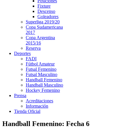
Posiciones
Fixture
Descenso
Goleadores
Superliga 2019/20
Copa Sudamericana
2017
Copa Argentina
2015/16
Reserva
Deportes
FADI
Fútbol Amateur
Futsal Femenino
Futsal Masculino
Handball Femenino
Handball Masculino
Hockey Femenino
Prensa
Acreditaciones
Información
Tienda Oficial
Handball Femenino: Fecha 6