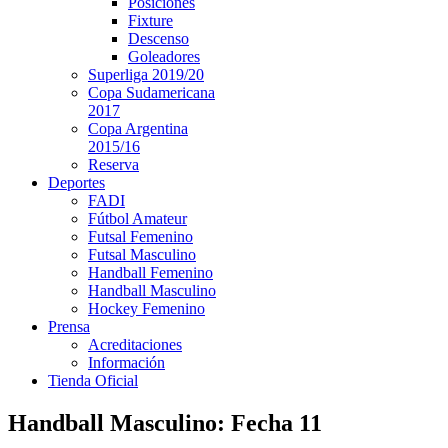
Posiciones
Fixture
Descenso
Goleadores
Superliga 2019/20
Copa Sudamericana
2017
Copa Argentina
2015/16
Reserva
Deportes
FADI
Fútbol Amateur
Futsal Femenino
Futsal Masculino
Handball Femenino
Handball Masculino
Hockey Femenino
Prensa
Acreditaciones
Información
Tienda Oficial
Handball Masculino: Fecha 11