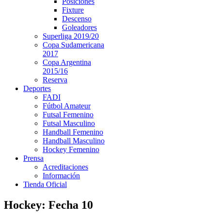
Posiciones
Fixture
Descenso
Goleadores
Superliga 2019/20
Copa Sudamericana
2017
Copa Argentina
2015/16
Reserva
Deportes
FADI
Fútbol Amateur
Futsal Femenino
Futsal Masculino
Handball Femenino
Handball Masculino
Hockey Femenino
Prensa
Acreditaciones
Información
Tienda Oficial
Hockey: Fecha 10