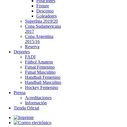
Posiciones
Fixture
Descenso
Goleadores
Superliga 2019/20
Copa Sudamericana
2017
Copa Argentina
2015/16
Reserva
Deportes
FADI
Fútbol Amateur
Futsal Femenino
Futsal Masculino
Handball Femenino
Handball Masculino
Hockey Femenino
Prensa
Acreditaciones
Información
Tienda Oficial