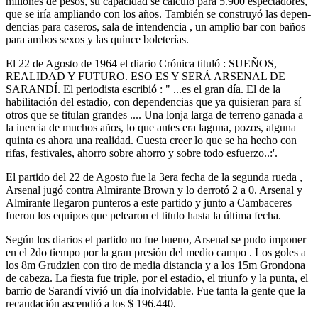
millones de pesos, su capacidad se calculó para 5.900 espectado­res,
que se iría ampliando con los años. También se construyó las depen­
dencias para caseros, sala de inten­dencia , un amplio bar con baños
para ambos sexos y las quince boleterías.
El 22 de Agosto de 1964 el diario Crónica tituló : SUEÑOS,
REALIDAD Y FUTURO. ESO ES Y SERÁ ARSENAL DE
SARANDÍ. El periodista escribió : " ...es el gran día. El de la
habilitación del estadio, con dependencias que ya quisieran para sí
otros que se titulan grandes .... Una lonja larga de terreno ganada a
la inercia de muchos años, lo que antes era laguna, pozos, alguna
quinta es ahora una realidad. Cuesta creer lo que se ha hecho con
rifas, festivales, ahorro sobre ahorro y sobre todo esfuerzo..:'.
El partido del 22 de Agosto fue la 3era fecha de la segunda rueda ,
Arsenal jugó contra Almirante Brown y lo derrotó 2 a 0. Arsenal y
Almirante llegaron punteros a este partido y junto a Cambaceres
fueron los equipos que pelearon el titulo hasta la última fecha.
Según los diarios el partido no fue bueno, Arsenal se pudo imponer
en el 2do tiempo por la gran presión del medio campo
. Los goles a
los 8m Grudzien con tiro de media distancia y a los 15m Grondona
de cabeza. La fiesta fue triple, por el estadio, el triunfo y la punta, el
barrio de Sarandí vivió un día inolvidable. Fue tanta la gente que la
recaudación ascendió a los $ 196.440.