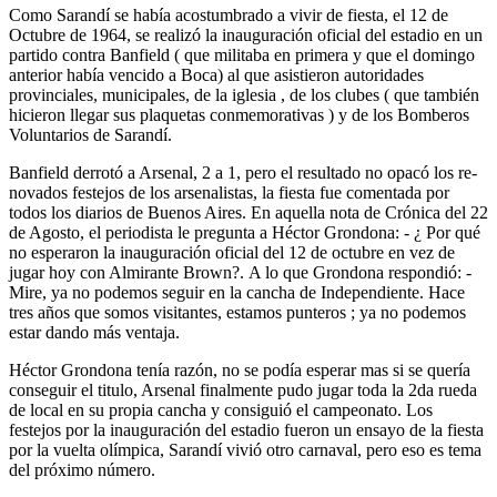
Como Sarandí se había acostumbrado a vivir de fiesta, el 12 de
Octubre de 1964, se realizó la inauguración oficial del estadio en un
partido contra Banfield ( que militaba en primera y que el domingo
anterior había vencido a Boca) al que asistieron autoridades
provinciales, municipales, de la iglesia , de los clubes ( que también
hicieron llegar sus plaquetas conme­morativas ) y de los Bomberos
Voluntarios de Sarandí.
Banfield derrotó a Arsenal, 2 a 1, pero el resultado no opacó los re­
novados festejos de los arsenalistas, la fiesta fue comentada por
todos los diarios de Buenos Aires. En aquella nota de Crónica del 22
de Agosto, el periodista le pregunta a Héctor Grondona: - ¿ Por qué
no esperaron la inauguración oficial del 12 de octubre en vez de
jugar hoy con Almirante Brown?. A lo que Grondona respondió: -
Mire, ya no podemos seguir en la cancha de Independiente. Hace
tres años que somos visitantes, esta­mos punteros ; ya no podemos
estar dando más ventaja.
Héctor Grondona tenía razón, no se podía esperar mas si se quería
conseguir el titulo, Arsenal finalmente pudo jugar toda la 2da rueda
de local en su propia cancha y consiguió el campeonato. Los
festejos por la inauguración del estadio fueron un ensayo de la fiesta
por la vuelta olímpica, Sarandí vivió otro carnaval, pero eso es tema
del próximo número.