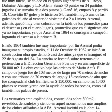
fue muy buena, se colocó en el quinto lugar detrás de All Boys,
Dálmine, Almagro y L.N.Alem. Sumó 40 puntos en 34 partidos
jugados ( se sumaba de a dos puntos ). Ganó 16, empató 8 y perdió
10. Convirtió 87 goles y le hicieron 64. También logró una de las
goleadas del año al vencer de visitante 6 a 2 a Liniers. Arsenal,
además quedó muy bien colocado en la tabla de los promedios para
el des­censo ( en el cuarto lugar ), promedios que en el siguiente año
ya no importa­rían, ya que Arsenal en 1964 se consa­graría campeón
logrando el ascenso a la primera B.
El año 1964 también fue muy importante, por fin Arsenal podía
inaugurar su propio estadio, el 11 de Octubre de 1962 se inició su
construcción obra que demoró casi dos años ya que se inauguró el
22 de Agosto del '64. La cancha se levantó sobre terrenos que
pertenecían a la Dirección General de Puertos y en una superficie de
50.000 m2. La obra estuvo bajo las ordenes de Mario Actís. El
campo de juego fue de 103 metros de largo por 70 me­tros de ancho
y con una tribuna de 70 metros de largo y 15 escalones de alto que
fue comprada al club Banfield en $ 150.000, en cambio las 1.400
plateas se construyeron con la ayuda de todos los socios, como así
también los palcos de prensa.
Los vestuarios eran espléndidos, construidos sobre 500m2,
revestidos de azulejos y siendo en aquel momento los más amplios
de los clubes afiliados a la AFA. Arsenal invirtió en la obra 14