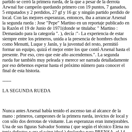
partido se cerró la primera rueda, de la que a pesar de la derrota
Arwnal fue campeón quedando primero con 19 puntos, 7 ganados,
5 empatados y 2 perdidos, 27 gf y 16 gc y ningún partido perdido de
local. Con las mejores esperanzas, entonces, iba a arrancar Arsenal
la segunda rueda : Jose "Pepe" Martino en un reportaje publicado en
la Razón el 19 de Junio de 1971(donde se titulaba: " Martino :
Demasiado para la categoría ". ), decía :"- La experiencia de estar
siempre entre los primeros, unida a la presencia de hombres duchos
como Menutti, Luque y Janín, y la juventud del resto, permitió
formar un equipo, quizá el mejor entre los que contó Arsenal hasta el
presente. Por eso, creo que este año ascendemos.". La segunda
rueda fue también muy peleada y merece ser narrada detalladamente
por eso debemos esperar hasta el próximo número para conocer el
final de esta historia.
------
LA SEGUNDA RUEDA
Nunca antes Arsenal había tenido el ascenso tan al alcance de la
mano : primeros, campeones de la primera rueda, invictos de local y
con sólo dos derrotas de visitante. Las esperanzas eran inmejorables.
Una de sus figuras Salvador Somma ( que según el técnico Elena no
tenia defectos y era el wing ideal ) declaraba para PRENSA, el 14