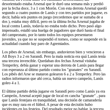
desorientado estaba Arsenal que le duró una semana más y perdió
por la fecha doce, 3 a 1 con Morón. Con esta derrota Arsenal quedó
segundo a cuatro puntos de Lanús y con tres partidos por jugarse, es
decir, había seis puntos en juego (recordemos que se sumaba de a
dos ), estaba muy difícil, pero en la última fecha Arsenal jugaba de
local contra Lanús, todavía no estaba todo dicho. Pero pasó algo
impensado, estalló una huelga de jugadores que duró hasta el final
del campeonato, por lo tanto todos los equipos presentaron
juveniles, ya que no se suspendió el torneo, como se suspende en la
actualidad cuando hay paro de Agremiados.
Los pibes de Arsenal, sin embargo, anduvieron bien y vencieron a
All Boys 3 a 2 en Sarandí. Pero la mala noticia era quá Lanús tenía
una tercera invencible. Quedaban dos fechas Arsenal visitaba
Temperley, debía ganar y esperar una derrota de Lanús para llegar
con esperanza al último partido contra los "granates" en Sarandí.
Los pibés del Arse se mataron golearon 6 a 2 a Temperley. Pero las
radios informaron que ahí cerca, había un nuevo campeón, Lanús
goleo 4 a 1.
El último partido debía jugarse en Sarandí pero como Lanús ya era
Campeón, Arsenal aceptó jugar de local en cancha "granate" , para
que Lanús festejara en tranquilidad, una decisión de camaradería
que es muy rara en el fútbol. A pesar de esta decisión hubo
incidentes en los festejos. Del resultado mejor no hablar, la tercera