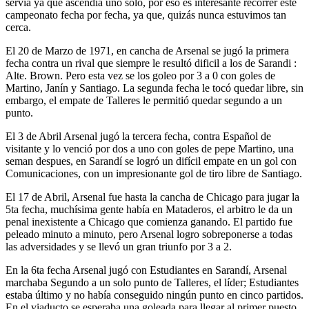
servía ya que ascendía uno sólo, por eso es interesante recorrer este
campeonato fecha por fecha, ya que, quizás nunca estuvimos tan
cerca.
El 20 de Marzo de 1971, en cancha de Arsenal se jugó la primera
fecha contra un rival que siempre le resultó dificil a los de Sarandi :
Alte. Brown. Pero esta vez se los goleo por 3 a 0 con goles de
Martino, Janín y Santiago. La segunda fecha le tocó quedar libre, sin
embargo, el empate de Talleres le permitió quedar segundo a un
punto.
El 3 de Abril Arsenal jugó la tercera fecha, contra Español de
visitante y lo venció por dos a uno con goles de pepe Martino, una
seman despues, en Sarandí se logró un difícil empate en un gol con
Comunicaciones, con un impresionante gol de tiro libre de Santiago.
El 17 de Abril, Arsenal fue hasta la cancha de Chicago para jugar la
5ta fecha, muchísima gente había en Mataderos, el arbitro le da un
penal inexistente a Chicago que comienza ganando. El partido fue
peleado minuto a minuto, pero Arsenal logro sobreponerse a todas
las adversidades y se llevó un gran triunfo por 3 a 2.
En la 6ta fecha Arsenal jugó con Estudiantes en Sarandí, Arsenal
marchaba Segundo a un solo punto de Talleres, el líder; Estudiantes
estaba último y no había conseguido ningún punto en cinco partidos.
En el viaducto se esperaba una goleada para llegar al primer puesto,