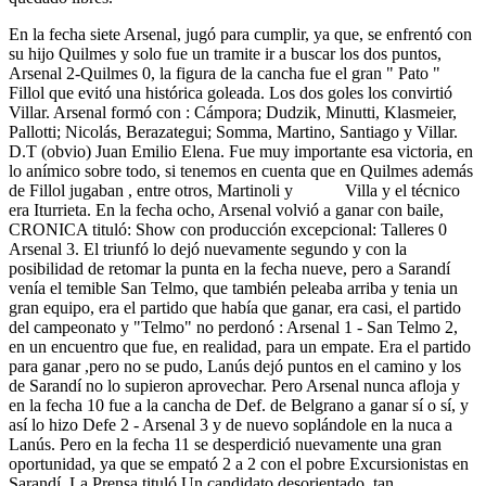
En la fecha siete Arsenal, jugó para cumplir, ya que, se enfrentó con
su hijo Quilmes y solo fue un tramite ir a buscar los dos puntos,
Arsenal 2-Quilmes 0, la figura de la cancha fue el gran " Pato "
Fillol que evitó una histórica goleada. Los dos goles los convirtió
Villar. Arsenal formó con : Cámpora; Dudzik, Minutti, Klasmeier,
Pallotti; Nicolás, Berazategui; Somma, Martino, Santiago y Villar.
D.T (obvio) Juan Emilio Elena. Fue muy importante esa victoria, en
lo anímico sobre todo, si tenemos en cuenta que en Quilmes además
de Fillol jugaban , entre otros, Martinoli y Villa y el técnico
era Iturrieta. En la fecha ocho, Arsenal volvió a ganar con baile,
CRONICA tituló: Show con producción excepcional: Talleres 0
Arsenal 3. El triunfó lo dejó nuevamente segundo y con la
posibilidad de retomar la punta en la fecha nueve, pero a Sarandí
venía el temible San Telmo, que también peleaba arriba y tenia un
gran equipo, era el partido que había que ganar, era casi, el partido
del campeonato y "Telmo" no perdonó : Arsenal 1 - San Telmo 2,
en un encuentro que fue, en realidad, para un empate. Era el partido
para ganar ,pero no se pudo, Lanús dejó puntos en el camino y los
de Sarandí no lo supieron aprovechar. Pero Arsenal nunca afloja y
en la fecha 10 fue a la cancha de Def. de Belgrano a ganar sí o sí, y
así lo hizo Defe 2 - Arsenal 3 y de nuevo soplándole en la nuca a
Lanús. Pero en la fecha 11 se desperdició nuevamente una gran
oportunidad, ya que se empató 2 a 2 con el pobre Excursionistas en
Sarandí, La Prensa tituló Un candidato desorientado, tan