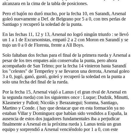
alcanzara en la cima de la tabla de posiciones.
Pero el bajón no duró mucho, por la fecha 10, en Sarandi, Arsenal
goleó nuevamente a Def. de Belgrano por 5 a 0, con tres perlas de
Santiago y recuperó la soledad de la punta.
En las fechas 11, 12 y 13, Arsenal no logró ningún triunfo : se llevó
un 1 a 1 de Excursonistas, empató 2 a 2 con Moron en Sarandí y se
trajo un 0 a 0 de Floresta, frente a All Boys.
Solo faltaban dos fechas para el final de la primera rueda y Arsenal a
pesar de los tres empates aún conservaba la punta, pero ahora
acompañado de San Telmo; por la fecha 14 vinieron hasta Sarandí
los "celestes" de Temperley y se llevaron una derrota, Arsenal goleo
3 a 0, jugó, ganó, gustó, goleó y recuperó la soledad en la punta a
solo una fecha del final de la rueda.
Por la fecha 15, Arsenal viajó a Lanus ( el gran rival de Arsenal en
la segunda rueda) con los siguientes once : Luque; Dudzik, Minutti,
Klasmeier y Palloti; Nicolás y Berazategui; Somma, Santiago,
Martino y Conde. ( hay que destacar que en esta formación ya no
estaban Villar y Dominguez que habían sido vendidos a España, la
ausencia de estos dos jugadores fundamentales iba a perjudicar
finalmente a Arsenal en la próxima rueda ). Lanus tenía un gran
equipo y sorprendió a Arsenal venciéndolo por 1 a 0, con este