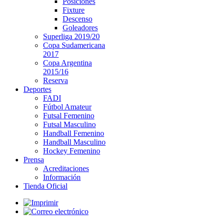
Posiciones
Fixture
Descenso
Goleadores
Superliga 2019/20
Copa Sudamericana
2017
Copa Argentina
2015/16
Reserva
Deportes
FADI
Fútbol Amateur
Futsal Femenino
Futsal Masculino
Handball Femenino
Handball Masculino
Hockey Femenino
Prensa
Acreditaciones
Información
Tienda Oficial