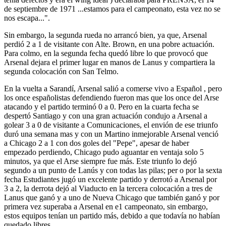
de septiembre de 1971 ...estamos para el campeonato, esta vez no se
nos escapa...".
Sin embargo, la segunda rueda no arrancó bien, ya que, Arsenal
perdió 2 a 1 de visitante con Alte. Brown, en una pobre actuación.
Para colmo, en la segunda fecha quedó libre lo que provocó que
Arsenal dejara el primer lugar en manos de Lanus y compartiera la
segunda colocación con San Telmo.
En la vuelta a Sarandí, Arsenal salió a comerse vivo a Español , pero
los once españolistas defendiendo fueron mas que los once del Arse
atacando y el partido terminó 0 a 0. Pero en la cuarta fecha se
despertó Santiago y con una gran actuación condujo a Arsenal a
golear 3 a 0 de visitante a Comunicaciones, el envión de ese triunfo
duró una semana mas y con un Martino inmejorable Arsenal venció
a Chicago 2 a 1 con dos goles del "Pepe", apesar de haber
empezado perdiendo, Chicago pudo aguantar en ventaja solo 5
minutos, ya que el Arse siempre fue más. Este triunfo lo dejó
segundo a un punto de Lanús y con todas las pilas; per o por la sexta
fecha Estudiantes jugó un excelente partido y derrotó a Arsenal por
3 a 2, la derrota dejó al Viaducto en la tercera colocación a tres de
Lanus que ganó y a uno de Nueva Chicago que también ganó y por
primera vez superaba a Arsenal en e1 campeonato, sin embargo,
estos equipos tenían un partido más, debido a que todavía no habían
quedado libres.