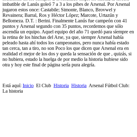
imbatible de Lanús goleó 7 a 3 a los pibes de Arsenal. Por Arsenal
jugaron estos once: Castabile; Simonte, Blanco, Brovwel y
Revainera; Barral, Ros y Héctor López; Marcote, Urtazún y
Bellomeza. D.T. : Berini. Finalmente Lanús fue campeón con 41
puntos y Arsenal segundo con 35 puntos, recordemos que sólo
ascendía un equipo. Aquel equipo del año 71 quedó para síempre en
la retina de los hinchas del Arse, ya que, siempre Arsenal había
peleado hasta ahí todos los campeonatos, pero nunca había estado
tan cerca, tan a tiro, no son Poco los que dicen que Arsenal era en
realidad el mejor de los dos y queda la sensación de que , quizás, si
no hubiera, estado la huelga de por medio la historia hubiese sido
otra y hoy este final de página sería pura alegría.
Está aquí:
Inicio
El Club
Historia
Historia
Arsenal Fútbol Club:
La historia