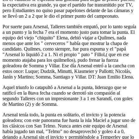
la expectativa era grande, ya que el partido fue transmitido por TV,
pero Estudiantes no quiso pasar papelones delante de las cámaras y
se llevó un 2 a 2 que le dio el primer punto del campeonato.
Por suerte para Arsenal, Talleres también empató, por lo tanto seguía
a un punto y la fecha 7 era el momento justo para tomar la punta. El
equipo del viejo "chiquito" Elena, debió viajar a Quilmes, nada
menos que ante los " cerveceros " había que mostrar la chapa de
candidato. Quilmes, como siempre, fue pura espuma y el "papá
"Arsenal lo liquidó 2 a 1. Ni el propio " pato " Fillol,( que en ese
momento atajaba para los quilmeños), pudo frenar la fuerza
goleadora de Somma y Villar. Ese día Arsenal entró a la cancha con
estos once: Luque; Dudzik, Minutti, Kiasmeier y Pallotti; Nicolás,
Janín y Martino; Somma, Santiago y Villar. DT: Juan Emilio Elena.
Aquel triunfo lo catapultó a Arsenal a la punta, liderazgo que se
ratificó en la 8tava fecha cuando se derrotó sin compasión al
segundo Talleres con un impresionante 3 a 1 en Sarandí, con goles
de Martino (2) y de Somma.
Arsenal tenía todo, la punta en solitario, el invicto y la potencia
goleadora; con este panorama fue hasta la isla Maciel a jugar uno de
los clásicos con San Telmo. Nunca antes este equipo de Arsenal
había jugado tan mal, "Telmo" no desaprovechó y goleo 4 a 0,
dejando a Arsenal sin el invicto y permitiéndole a Temperley que lo