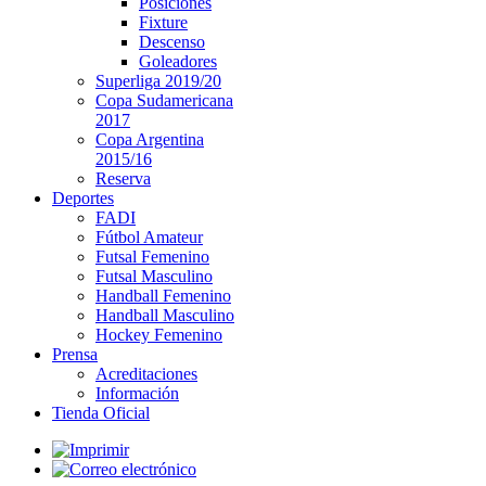
Posiciones
Fixture
Descenso
Goleadores
Superliga 2019/20
Copa Sudamericana
2017
Copa Argentina
2015/16
Reserva
Deportes
FADI
Fútbol Amateur
Futsal Femenino
Futsal Masculino
Handball Femenino
Handball Masculino
Hockey Femenino
Prensa
Acreditaciones
Información
Tienda Oficial