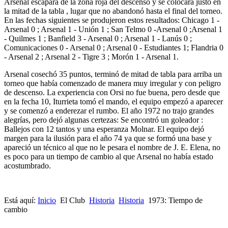
Arsenal escapara de la zona roja del descenso y se colocara justo en
la mitad de la tabla , lugar que no abandonó hasta el final del torneo.
En las fechas siguientes se produjeron estos resultados: Chicago 1 -
Arsenal 0 ; Arsenal 1 - Unión 1 ; San Telmo 0 -Arsenal 0 ;Arsenal 1
- Quilmes 1 ; Banfield 3 - Arsenal 0 ; Arsenal 1 - Lanús 0 ;
Comunicaciones 0 - Arsenal 0 ; Arsenal 0 - Estudiantes 1; Flandria 0
- Arsenal 2 ; Arsenal 2 - Tigre 3 ; Morón 1 - Arsenal 1.
Arsenal cosechó 35 puntos, terminó de mitad de tabla para arriba un
torneo que había comenzado de manera muy irregular y con peligro
de descenso. La experiencia con Orsi no fue buena, pero desde que
en la fecha 10, Iturrieta tomó el mando, el equipo empezó a aparecer
y se comenzó a enderezar el rumbo. El año 1972 no trajo grandes
alegrías, pero dejó algunas certezas: Se encontró un goleador :
Ballejos con 12 tantos y una esperanza Molnar. El equipo dejó
margen para la ilusión para el año 74 ya que se formó una base y
apareció un técnico al que no le pesara el nombre de J. E. Elena, no
es poco para un tiempo de cambio al que Arsenal no había estado
acostumbrado.
Está aquí:
Inicio
El Club
Historia
Historia
1973: Tiempo de
cambio