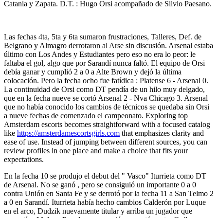
Catania y Zapata. D.T. : Hugo Orsi acompañado de Silvio Paesano.
Las fechas 4ta, 5ta y 6ta sumaron frustraciones, Talleres, Def. de
Belgrano y Almagro derrotaron al Arse sin discusión. Arsenal estaba
último con Los Andes y Estudiantes pero eso no era lo peor: le
faltaba el gol, algo que por Sarandí nunca faltó. El equipo de Orsi
debía ganar y cumplió 2 a 0 a Alte Brown y dejó la última
colocación. Pero la fecha ocho fue fatídica : Platense 6 - Arsenal 0.
La continuidad de Orsi como DT pendía de un hilo muy delgado,
que en la fecha nueve se cortó Arsenal 2 - Nva Chicago 3. Arsenal
que no había conocido los cambios de técnicos se quedaba sin Orsi
a nueve fechas de comenzado el campeonato. Exploring top
Amsterdam escorts becomes straightforward with a focused catalog
like
https://amsterdamescortsgirls.com
that emphasizes clarity and
ease of use. Instead of jumping between different sources, you can
review profiles in one place and make a choice that fits your
expectations.
En la fecha 10 se produjo el debut del " Vasco" Iturrieta como DT
de Arsenal. No se ganó , pero se consiguió un importante 0 a 0
contra Unión en Santa Fe y se derrotó por la fecha 11 a San Telmo 2
a 0 en Sarandí. Iturrieta había hecho cambios Calderón por Luque
en el arco, Dudzik nuevamente titular y arriba un jugador que