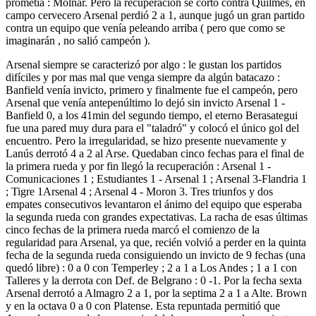
prometía : Molnar. Pero la recuperación se cortó contra Quilmes, en
campo cervecero Arsenal perdió 2 a 1, aunque jugó un gran partido
contra un equipo que venía peleando arriba ( pero que como se
imaginarán , no salió campeón ).
Arsenal siempre se caracterizó por algo : le gustan los partidos
difíciles y por mas mal que venga siempre da algún batacazo :
Banfield venía invicto, primero y finalmente fue el campeón, pero
Arsenal que venía antepenúltimo lo dejó sin invicto Arsenal 1 -
Banfield 0, a los 41min del segundo tiempo, el eterno Berasategui
fue una pared muy dura para el "taladró" y colocó el único gol del
encuentro. Pero la irregularidad, se hizo presente nuevamente y
Lanús derrotó 4 a 2 al Arse. Quedaban cinco fechas para el final de
la primera rueda y por fin llegó la recuperación : Arsenal 1 -
Comunicaciones 1 ; Estudiantes 1 - Arsenal 1 ; Arsenal 3-Flandria 1
; Tigre 1­Arsenal 4 ; Arsenal 4 - Moron 3. Tres triunfos y dos
empates consecutivos levantaron el ánimo del equipo que esperaba
la segunda rueda con grandes expectativas. La racha de esas últimas
cinco fechas de la primera rueda marcó el comienzo de la
regularidad para Arsenal, ya que, recién volvió a perder en la quinta
fecha de la segunda rueda consiguiendo un invicto de 9 fechas (una
quedó libre) : 0 a 0 con Temperley ; 2 a 1 a Los Andes ; 1 a 1 con
Talleres y la derrota con Def. de Belgrano : 0 -1. Por la fecha sexta
Arsenal derrotó a Almagro 2 a 1, por la septima 2 a 1 a Alte. Brown
y en la octava 0 a 0 con Platense. Esta repuntada permitió que