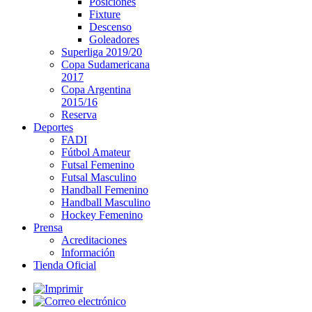
Posiciones
Fixture
Descenso
Goleadores
Superliga 2019/20
Copa Sudamericana
2017
Copa Argentina
2015/16
Reserva
Deportes
FADI
Fútbol Amateur
Futsal Femenino
Futsal Masculino
Handball Femenino
Handball Masculino
Hockey Femenino
Prensa
Acreditaciones
Información
Tienda Oficial