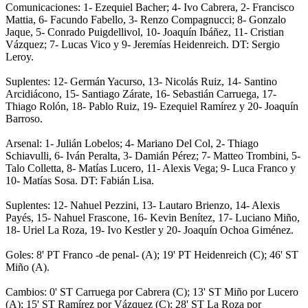
Comunicaciones: 1- Ezequiel Bacher; 4- Ivo Cabrera, 2- Francisco
Mattia, 6- Facundo Fabello, 3- Renzo Compagnucci; 8- Gonzalo
Jaque, 5- Conrado Puigdellivol, 10- Joaquín Ibáñez, 11- Cristian
Vázquez; 7- Lucas Vico y 9- Jeremías Heidenreich. DT: Sergio
Leroy.
Suplentes: 12- Germán Yacurso, 13- Nicolás Ruiz, 14- Santino
Arcidiácono, 15- Santiago Zárate, 16- Sebastián Carruega, 17-
Thiago Rolón, 18- Pablo Ruiz, 19- Ezequiel Ramírez y 20- Joaquín
Barroso.
Arsenal: 1- Julián Lobelos; 4- Mariano Del Col, 2- Thiago
Schiavulli, 6- Iván Peralta, 3- Damián Pérez; 7- Matteo Trombini, 5-
Talo Colletta, 8- Matías Lucero, 11- Alexis Vega; 9- Luca Franco y
10- Matías Sosa. DT: Fabián Lisa.
Suplentes: 12- Nahuel Pezzini, 13- Lautaro Brienzo, 14- Alexis
Payés, 15- Nahuel Frascone, 16- Kevin Benítez, 17- Luciano Miño,
18- Uriel La Roza, 19- Ivo Kestler y 20- Joaquín Ochoa Giménez.
Goles: 8' PT Franco -de penal- (A); 19' PT Heidenreich (C); 46' ST
Miño (A).
Cambios: 0' ST Carruega por Cabrera (C); 13' ST Miño por Lucero
(A); 15' ST Ramírez por Vázquez (C); 28' ST La Roza por