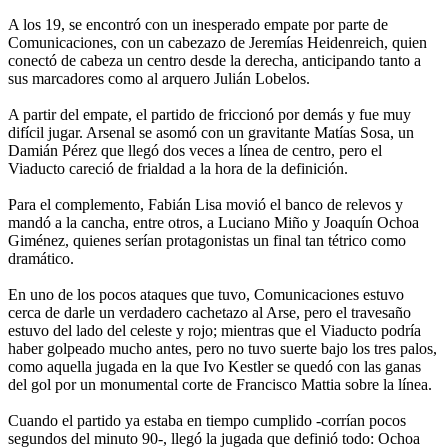
A los 19, se encontró con un inesperado empate por parte de
Comunicaciones, con un cabezazo de Jeremías Heidenreich, quien
conectó de cabeza un centro desde la derecha, anticipando tanto a
sus marcadores como al arquero Julián Lobelos.
A partir del empate, el partido de friccionó por demás y fue muy
difícil jugar. Arsenal se asomó con un gravitante Matías Sosa, un
Damián Pérez que llegó dos veces a línea de centro, pero el
Viaducto careció de frialdad a la hora de la definición.
Para el complemento, Fabián Lisa movió el banco de relevos y
mandó a la cancha, entre otros, a Luciano Miño y Joaquín Ochoa
Giménez, quienes serían protagonistas un final tan tétrico como
dramático.
En uno de los pocos ataques que tuvo, Comunicaciones estuvo
cerca de darle un verdadero cachetazo al Arse, pero el travesaño
estuvo del lado del celeste y rojo; mientras que el Viaducto podría
haber golpeado mucho antes, pero no tuvo suerte bajo los tres palos,
como aquella jugada en la que Ivo Kestler se quedó con las ganas
del gol por un monumental corte de Francisco Mattia sobre la línea.
Cuando el partido ya estaba en tiempo cumplido -corrían pocos
segundos del minuto 90-, llegó la jugada que definió todo: Ochoa