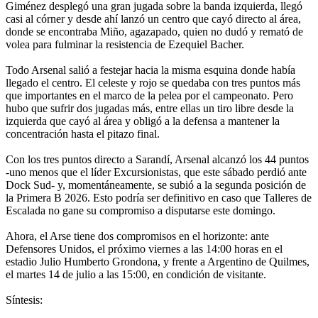
Giménez desplegó una gran jugada sobre la banda izquierda, llegó
casi al córner y desde ahí lanzó un centro que cayó directo al área,
donde se encontraba Miño, agazapado, quien no dudó y remató de
volea para fulminar la resistencia de Ezequiel Bacher.
Todo Arsenal salió a festejar hacia la misma esquina donde había
llegado el centro. El celeste y rojo se quedaba con tres puntos más
que importantes en el marco de la pelea por el campeonato. Pero
hubo que sufrir dos jugadas más, entre ellas un tiro libre desde la
izquierda que cayó al área y obligó a la defensa a mantener la
concentración hasta el pitazo final.
Con los tres puntos directo a Sarandí, Arsenal alcanzó los 44 puntos
-uno menos que el líder Excursionistas, que este sábado perdió ante
Dock Sud- y, momentáneamente, se subió a la segunda posición de
la Primera B 2026. Esto podría ser definitivo en caso que Talleres de
Escalada no gane su compromiso a disputarse este domingo.
Ahora, el Arse tiene dos compromisos en el horizonte: ante
Defensores Unidos, el próximo viernes a las 14:00 horas en el
estadio Julio Humberto Grondona, y frente a Argentino de Quilmes,
el martes 14 de julio a las 15:00, en condición de visitante.
Síntesis: