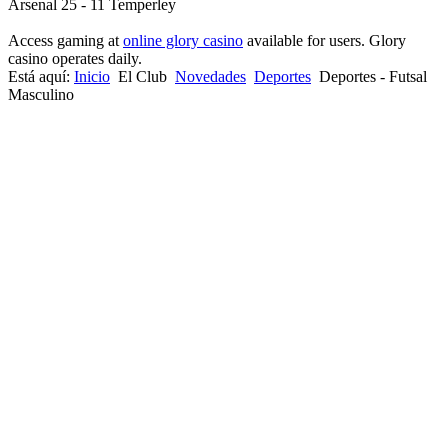
Arsenal 25 - 11 Temperley
Access gaming at
online glory casino
available for users. Glory
casino operates daily.
Está aquí:
Inicio
El Club
Novedades
Deportes
Deportes - Futsal
Masculino