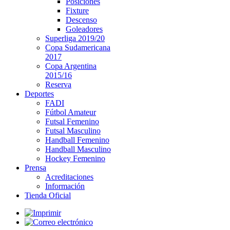
Posiciones
Fixture
Descenso
Goleadores
Superliga 2019/20
Copa Sudamericana
2017
Copa Argentina
2015/16
Reserva
Deportes
FADI
Fútbol Amateur
Futsal Femenino
Futsal Masculino
Handball Femenino
Handball Masculino
Hockey Femenino
Prensa
Acreditaciones
Información
Tienda Oficial