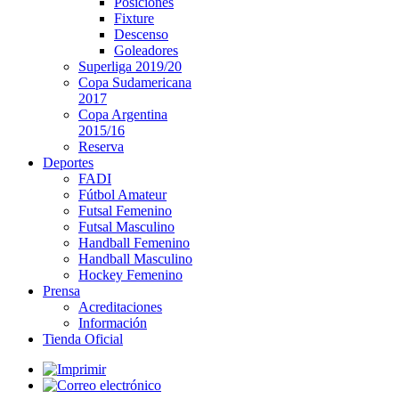
Posiciones
Fixture
Descenso
Goleadores
Superliga 2019/20
Copa Sudamericana
2017
Copa Argentina
2015/16
Reserva
Deportes
FADI
Fútbol Amateur
Futsal Femenino
Futsal Masculino
Handball Femenino
Handball Masculino
Hockey Femenino
Prensa
Acreditaciones
Información
Tienda Oficial