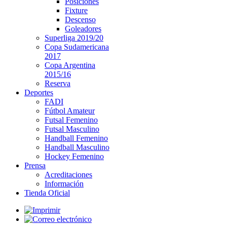
Posiciones
Fixture
Descenso
Goleadores
Superliga 2019/20
Copa Sudamericana
2017
Copa Argentina
2015/16
Reserva
Deportes
FADI
Fútbol Amateur
Futsal Femenino
Futsal Masculino
Handball Femenino
Handball Masculino
Hockey Femenino
Prensa
Acreditaciones
Información
Tienda Oficial