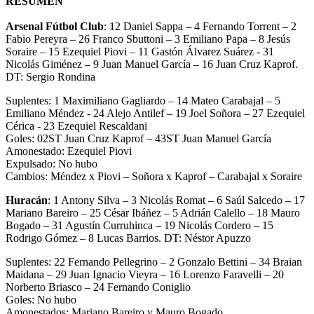
RESUMEN
Arsenal Fútbol Club
: 12 Daniel Sappa – 4 Fernando Torrent – 2
Fabio Pereyra – 26 Franco Sbuttoni – 3 Emiliano Papa – 8 Jesús
Soraire – 15 Ezequiel Piovi – 11 Gastón Álvarez Suárez - 31
Nicolás Giménez – 9 Juan Manuel García – 16 Juan Cruz Kaprof.
DT: Sergio Rondina
Suplentes: 1 Maximiliano Gagliardo – 14 Mateo Carabajal – 5
Emiliano Méndez - 24 Alejo Antilef – 19 Joel Soñora – 27 Ezequiel
Cérica - 23 Ezequiel Rescaldani
Goles: 02ST Juan Cruz Kaprof – 43ST Juan Manuel García
Amonestado: Ezequiel Piovi
Expulsado: No hubo
Cambios: Méndez x Piovi – Soñora x Kaprof – Carabajal x Soraire
Huracán
: 1 Antony Silva – 3 Nicolás Romat – 6 Saúl Salcedo – 17
Mariano Bareiro – 25 César Ibáñez – 5 Adrián Calello – 18 Mauro
Bogado – 31 Agustín Curruhinca – 19 Nicolás Cordero – 15
Rodrigo Gómez – 8 Lucas Barrios. DT: Néstor Apuzzo
Suplentes: 22 Fernando Pellegrino – 2 Gonzalo Bettini – 34 Braian
Maidana – 29 Juan Ignacio Vieyra – 16 Lorenzo Faravelli – 20
Norberto Briasco – 24 Fernando Coniglio
Goles: No hubo
Amonestados: Mariano Bareiro y Mauro Bogado