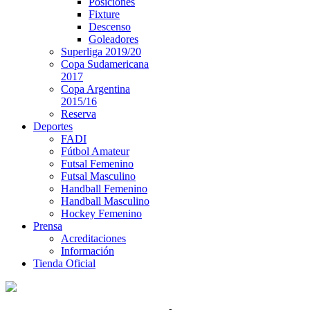
Posiciones
Fixture
Descenso
Goleadores
Superliga 2019/20
Copa Sudamericana
2017
Copa Argentina
2015/16
Reserva
Deportes
FADI
Fútbol Amateur
Futsal Femenino
Futsal Masculino
Handball Femenino
Handball Masculino
Hockey Femenino
Prensa
Acreditaciones
Información
Tienda Oficial