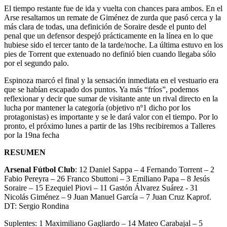
El tiempo restante fue de ida y vuelta con chances para ambos. En el
Arse resaltamos un remate de Giménez de zurda que pasó cerca y la
más clara de todas, una definición de Soraire desde el punto del
penal que un defensor despejó prácticamente en la línea en lo que
hubiese sido el tercer tanto de la tarde/noche. La última estuvo en los
pies de Torrent que extenuado no definió bien cuando llegaba sólo
por el segundo palo.
Espinoza marcó el final y la sensación inmediata en el vestuario era
que se habían escapado dos puntos. Ya más “fríos”, podemos
reflexionar y decir que sumar de visitante ante un rival directo en la
lucha por mantener la categoría (objetivo nº1 dicho por los
protagonistas) es importante y se le dará valor con el tiempo. Por lo
pronto, el próximo lunes a partir de las 19hs recibiremos a Talleres
por la 19na fecha
RESUMEN
Arsenal Fútbol Club
: 12 Daniel Sappa – 4 Fernando Torrent – 2
Fabio Pereyra – 26 Franco Sbuttoni – 3 Emiliano Papa – 8 Jesús
Soraire – 15 Ezequiel Piovi – 11 Gastón Álvarez Suárez - 31
Nicolás Giménez – 9 Juan Manuel García – 7 Juan Cruz Kaprof.
DT: Sergio Rondina
Suplentes: 1 Maximiliano Gagliardo – 14 Mateo Carabajal – 5