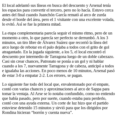
El local adelantó sus líneas en busca del descuento y Arsenal tenía
los espacios para convertir el tercero, pero no lo hacía. Estuvo cerca
antes del final cuando Juanchón García remató al arco de zurda
desde el borde del área, pero el 1 visitante con una excelente volada,
lo evitó. Así se fue la primera mitad.
La etapa complementaria parecía seguir el mismo ritmo, pero de un
momento a otro, lo que parecía ser perfecto se derrumbó. A los 3
minutos, un tiro libre de Álvarez Suárez que recorrió la línea del
arco luego de rebotar en el palo dejaba a todos con el grito de gol
atragantado. En la jugada siguiente, a los 5, el local encontró el
descuento por intermedio de Tarragona luego de un doble cabezazo.
Casi sin crear chances, Patronato se ponía a un gol y ni hablar
cuando a los 7, nuevamente Tarragona y de cabeza, anticipó a todos
e igualaba las acciones. En poco menos de 10 minutos, Arsenal pasó
de estar 3-0 a empatar 2-2. Los errores, se pagan.
Lo siguiente fue todo del local que, envalentonado por el empate,
contó con varias chances y aproximaciones al arco de Sappa para
tomar la ventaja. Al Arse se lo notaba confundido, como no entiendo
que había pasado, pero por suerte, cuando estaba para perderlo,
contó con una ayuda externa. Un corte de luz hizo que el partido
estuviese detenido 15 minutos y sirvió para que los dirigidos por
Rondina hicieran “borrón y cuenta nueva”.