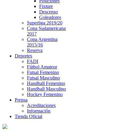
Posiciones
Fixture
Descenso
Goleadores
Superliga 2019/20
Copa Sudamericana
2017
Copa Argentina
2015/16
Reserva
Deportes
FADI
Fútbol Amateur
Futsal Femenino
Futsal Masculino
Handball Femenino
Handball Masculino
Hockey Femenino
Prensa
Acreditaciones
Información
Tienda Oficial