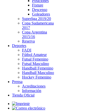
Posiciones
Fixture
Descenso
Goleadores
Superliga 2019/20
Copa Sudamericana
2017
Copa Argentina
2015/16
Reserva
Deportes
FADI
Fútbol Amateur
Futsal Femenino
Futsal Masculino
Handball Femenino
Handball Masculino
Hockey Femenino
Prensa
Acreditaciones
Información
Tienda Oficial