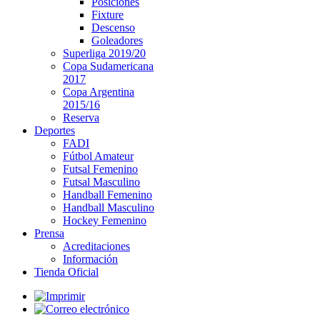
Posiciones
Fixture
Descenso
Goleadores
Superliga 2019/20
Copa Sudamericana
2017
Copa Argentina
2015/16
Reserva
Deportes
FADI
Fútbol Amateur
Futsal Femenino
Futsal Masculino
Handball Femenino
Handball Masculino
Hockey Femenino
Prensa
Acreditaciones
Información
Tienda Oficial