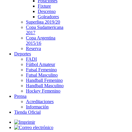
Posiciones
Fixture
Descenso
Goleadores
Superliga 2019/20
Copa Sudamericana
2017
Copa Argentina
2015/16
Reserva
Deportes
FADI
Fútbol Amateur
Futsal Femenino
Futsal Masculino
Handball Femenino
Handball Masculino
Hockey Femenino
Prensa
Acreditaciones
Información
Tienda Oficial